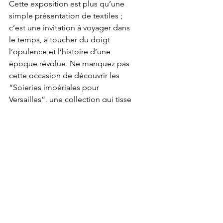
Cette exposition est plus qu’une 
simple présentation de textiles ; 
c’est une invitation à voyager dans 
le temps, à toucher du doigt 
l’opulence et l’histoire d’une 
époque révolue. Ne manquez pas 
cette occasion de découvrir les 
“Soieries impériales pour 
Versailles”, une collection qui tisse 
ensemble l’art, l’histoire et 
l’artisanat d’une manière qui ne 
manquera pas d’émerveiller et 
d’instruire tous ceux qui franchiront 
les portes du Grand Trianon.
News