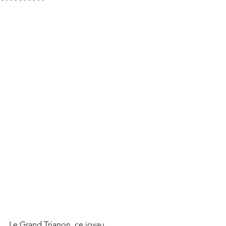
Le Grand Trianon, ce joyau 